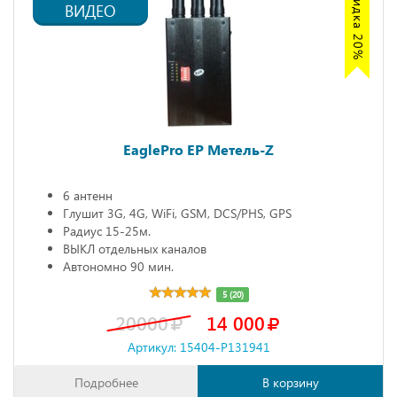
Акция скидка 20%
ВИДЕО
EaglePro EP Метель-Z
6 антенн
Глушит 3G, 4G, WiFi, GSM, DCS/PHS, GPS
Радиус 15-25м.
ВЫКЛ отдельных каналов
Автономно 90 мин.
5 (20)
20000
14 000
Артикул: 15404-P131941
Подробнее
В корзину