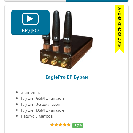
Акция скидка 20%
ВИДЕО
EaglePro EP Буран
3 антенны
Глушит GSM диапазон
Глушит 3G диапазон
Глушит DSM диапазон
Радиус 5 метров
5 (28)